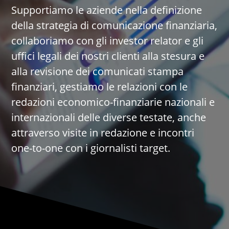
Supportiamo le aziende nella definizione
della strategia di comunicazione finanziaria,
collaboriamo con gli investor relator e gli
uffici legali dei nostri clienti alla stesura e
alla revisione dei comunicati stampa
finanziari, gestiamo le relazioni con le
redazioni economico-finanziarie nazionali e
internazionali delle diverse testate, anche
attraverso visite in redazione e incontri
one-to-one con i giornalisti target.