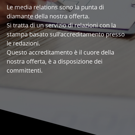
Le media relations sono la punta di
diamante della nostra offerta.
Si tratta di un servizio di relazioni con la
stampa basato sull’accreditamento presso
le redazioni.
Questo accreditamento è il cuore della
nostra offerta, è a disposizione dei
committenti.